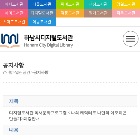
미사도서관
나룰도서관
위례도서관
신장도서관
감일도서관
세미도서관
디지털도서관
덕풍도서관
일가도서관
작은도서관
스마트도서관
이동도서관
공지사항
홈
> 열린공간 >
공지사항
제목
디지털도서관 독서문화프로그램 < 나의 캐릭터로 나만의 이모티콘
만들기>폐강안내
내용