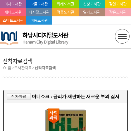
미사도서관
나룰도서관
위례도서관
신장도서관
감일도서관
세미도서관
디지털도서관
덕풍도서관
일가도서관
작은도서관
스마트도서관
이동도서관
신착자료검색
홈
> 도서관자료 >
신착자료검색