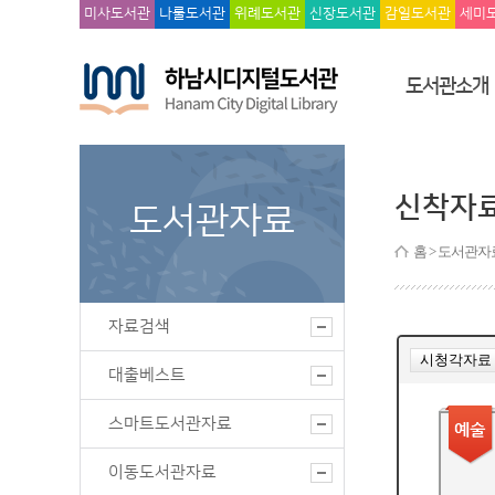
미사도서관
나룰도서관
위례도서관
신장도서관
감일도서관
세미
도서관소개
신착자
도서관자료
홈
> 도서관자
자료검색
대출베스트
스마트도서관자료
이동도서관자료