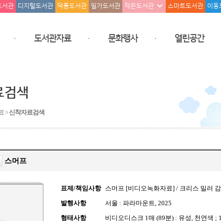
도서관
디지털도서관
덕풍도서관
일가도서관
작은도서관
스마트도서관
이동
도서관자료
문화행사
열린공간
료검색
료 >
신착자료검색